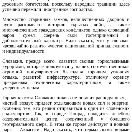
духовным богатством, поскольку народные традиции здесь
успешно пережили иностранное господство.
Множество старинных замков, величественных дворцов и
руин раскрывают историю скрытых войн, а также
многочисленных гражданских конфликтов, однако словацкий
народ сумел сберечь свой гостеприимный и
доброжелательный характер. Надо сказать, что у словаков
чрезвычайно развито чувство национальной принадлежности
и индивидуальности.
Словакия, прежде всего, славится своими горнолыжными
курортами, которые пользуются у наших соотечественников
огромной популярностью благодаря хорошим условиям
отдыха, развитой инфраструктуре, отличному сервису,
прекрасным техническим характеристикам, а также
умеренным ценам.
Горная красота Словакии никого не оставит равнодушным, а
чистый воздух придаёт отдыхающим новых сил и энергии,
особенно тем, кто решил отправиться в один из словенских
спа-курортов. Так, в городе Попрад находится лечебно-
оздоровительный центр, сооруженный у большого
геотермального озера. В этом же городе действует и водный
парк – Аквасити. Надо сказать, что термальными водами