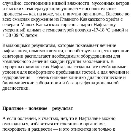
случайно: соотношение низкой влажности, муссонных ветров
и высоких температур «присушивает» воспалительные
процессы — как на коже, так и внутри организма. Высокое во
всех смыслах окружение из Главного Кавказского хребта с
севера и Малых Кавказских гор с юга дарит Нафталану
умеренный климат с температурой воздуха -17-18 ºС зимой и
+ 38+39 ºС летом.
Выдающимся результатам, которые показывает лечение
нафталаном, помимо климата, способствует и то, что здешние
санатории располагают необходимым оборудованием для
комплексного лечения каждой группы заболеваний. В
курортных комплексах Нафталана созданы все необходимые
условия для комфортного пребывания гостей, а для лечения и
оздоровления — очень сильные клинико-диагностические и
биохимические лаборатории и база для функциональной
диагностики.
Приятное + полезное = результат
А если болезней, к счастью, нет, то в Нафталане можно
омолодиться, избавиться от токсинов в организме,
похорошеть и расцвести — и это относится не только к