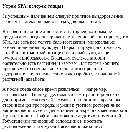
Утром SPA, вечером танцы)
За успешным излечением следует приятное выздоровление —
со всеми вытекающими отсюда удовольствиями.
В первой половине дня гости санаториев, которым не
предписано специализированное лечение, обычно проводят в
SPA, где есть все услуги бальнеотерапии (минеральные
ванны, подводный душ, душ Шарко, циркулярный массаж
водой и контрастный антицеллюлитный душ), а еще —
ручной и вибромассаж. В каждом отеле-санатории
обязательно есть бассейны и хаммам. Для гостей «общего
профиля» (без специальных показаний) проводят
оздоровительную гимнастику и акваэробику с подводной
растяжкой (аквайога).
А после обеда самое время развлечься — например,
отправиться в Гянджу, где, помимо осмотра исторических
достопримечательностей, возможен и шопинг в красивом
старинном центре города, и ужин в уютном ресторанчике
национальной кухни с дегустацией прекрасных местных вин.
При желании из Нафталана можно съездить в знаменитый
Гобустанский природный заповедник и посетить
расположенный там музей Наскальной живописи.