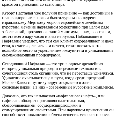
красотой приезжают со всего мира.
Курорт Нафталан уже получил признание — как достойный в
плане оздоровительного и бьюти-туризма конкурент
израильскому Мертвому морю и европейским лечебным
курортам. Лечение нафталаном эффективно при целом ряде
заболеваний, противопоказаний минимум, а нам, россиянам,
лететь всего пару часов и виза не нужна. Побывавшие в
Нафталане уверяют, что там сам климат оздоравливает, и даже
если, к счастью, лечить вам нечего, стоит поехать в это
волшебное место за укреплением иммунитета и уникальными
омолаживающими процедурами.
Сегодняшний Нафталан — это три в одном: древнейшая
история, уникальная природа и передовые технологии,
сочетающиеся столь органично, что не перестаешь удивляться.
Удивление охватывает еще в пути, когда среди предгорий
Малого Кавказа путнику вдруг открывается оазис —
сосновые парки, а в них - современные курортные комплексы.
Доказано, что так называемая «нафталановая нефть», или
нафталан, обладает противовоспалительными,
обезболивающими, сосудорасширяющими и
стимулирующими свойствами. При наружном применении он
способствует повышению обмена веществ, ускоряет процесс