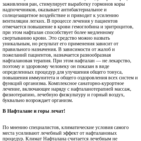
заживления ран, стимулирует выработку гормонов коры
надпочечников, оказывает антибактериальное и
солнцезащитное воздействие и приводит к усилению
вентиляции легких. В процессе лечения у пациентов
отмечается повышение в крови гемоглобина и эритроцитов,
при этом нафталан способствует более медленному
свертыванию крови. Это средство можно назвать
уникальным, но результат его применения зависит от
правильного назначения. В зависимости от жалоб и
пожеланий пациентов, назначается разнообразная
нафталановая терапия. При этом нафталан — не лекарство,
поэтому и здоровому человеку он показан в виде
определенных процедур для улучшения общего тонуса,
повышения иммунитета и общего оздоровления всех систем и
функций организма. Комплексное санаторно-курортное
лечение, включающее наряду с нафталанотерапией массаж,
физиотерапию, лечебную физкультуру и горный воздух,
буквально возрождает организм.
В Нафталане и горы лечат!
По мнению специалистов, климатические условия самого
места усиливают лечебный эффект от нафталановых
процедур. Климат Нафталана считается лечебным не