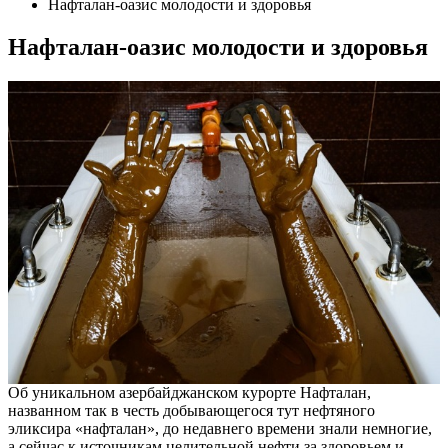
Нафталан-оазис молодости и здоровья
Нафталан-оазис молодости и здоровья
Об уникальном азербайджанском курорте Нафталан,
названном так в честь добывающегося тут нефтяного
эликсира «нафталан», до недавнего времени знали немногие,
а сейчас к источникам целительной нефти за здоровьем и