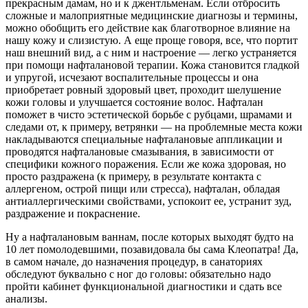
прекрасным дамам, но и к джентльменам. Если отбросить
сложные и малоприятные медицинские диагнозы и термины,
можно обобщить его действие как благотворное влияние на
нашу кожу и слизистую. А еще проще говоря, все, что портит
наш внешний вид, а с ним и настроение — легко устраняется
при помощи нафталановой терапии. Кожа становится гладкой
и упругой, исчезают воспалительные процессы и она
приобретает ровный здоровый цвет, проходит шелушение
кожи головы и улучшается состояние волос. Нафталан
поможет в чисто эстетической борьбе с рубцами, шрамами и
следами от, к примеру, ветрянки — на проблемные места кожи
накладываются специальные нафталановые аппликации и
проводятся нафталановые смазывания, в зависимости от
специфики кожного поражения. Если же кожа здоровая, но
просто раздражена (к примеру, в результате контакта с
аллергеном, острой пищи или стресса), нафталан, обладая
антиаллергическими свойствами, успокоит ее, устранит зуд,
раздражение и покраснение.
Ну а нафталановым ваннам, после которых выходят будто на
10 лет помолодевшими, позавидовала бы сама Клеопатра! Да,
в самом начале, до назначения процедур, в санаториях
обследуют буквально с ног до головы: обязательно надо
пройти кабинет функциональной диагностики и сдать все
анализы.