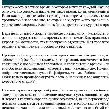
Отпуск – это заветное время, о котором мечтает каждый. Разн
отпуске. Но однажды наступает такое время, когда начинаешь з
Если каждодневные заботы стали для вас чрезмерно утомитель
хронические заболевание, то отдых на курорте – это правильно
утраченное здоровье. Воспользуйтесь прелестями курорта в пр
Ведь не случайно курорт в переводе с немецкого – местность
отличают курорты от всех прочих мест на земле. Как правило,
курортной местности, так и прекрасно отдохнуть. Для того ч
решение, куда поехать, посоветуйтесь с врачом.
Пройдите обследования, которые врач сочтет необходимыми, и 
заболеваний (особенно такие как гипертония, ишемическая боле
связанные с дорожными хлопотами, и согласитесь с врачом – п
его обо всех заболеваниях, которые у вас «накопились». Помн
доброкачественных опухолей: фибромы, миомы. Заболевания кр
Обязательно проинформируйте врача о наличии у вас аллергичес
курортного отдыха).
Наконец время и курорт выбраны, билеты куплены, и вы близки 
завершить до отъезда: последние покупки, суета, лишняя сигаре
и дорога. От таких авралов лучше отказаться, ваша первоочере
попытку отказаться от вредных привычек, настроиться на «но
периода: начальный – адаптационный, собственно лечебный и