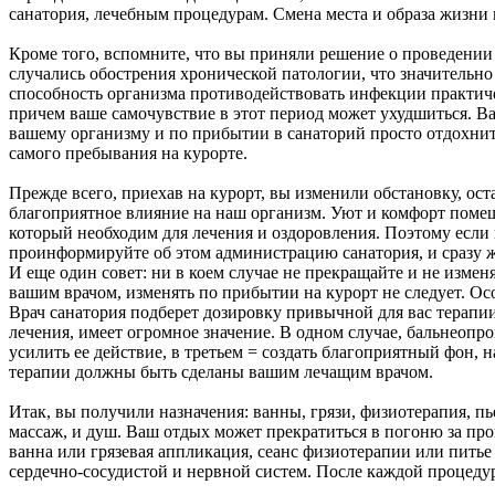
санатория, лечебным процедурам. Смена места и образа жизни
Кроме того, вспомните, что вы приняли решение о проведении 
случались обострения хронической патологии, что значительно
способность организма противодействовать инфекции практичес
причем ваше самочувствие в этот период может ухудшиться. В
вашему организму и по прибытии в санаторий просто отдохните
самого пребывания на курорте.
Прежде всего, приехав на курорт, вы изменили обстановку, ост
благоприятное влияние на наш организм. Уют и комфорт помещ
который необходим для лечения и оздоровления. Поэтому если 
проинформируйте об этом администрацию санатория, и сразу же
И еще один совет: ни в коем случае не прекращайте и не изме
вашим врачом, изменять по прибытии на курорт не следует. О
Врач санатория подберет дозировку привычной для вас терапии
лечения, имеет огромное значение. В одном случае, бальнеопр
усилить ее действие, в третьем = создать благоприятный фон,
терапии должны быть сделаны вашим лечащим врачом.
Итак, вы получили назначения: ванны, грязи, физиотерапия, п
массаж, и душ. Ваш отдых может прекратиться в погоню за про
ванна или грязевая аппликация, сеанс физиотерапии или пить
сердечно-сосудистой и нервной систем. После каждой процеду