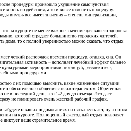
 после процедуры произошло ухудшение самочувствия
сивность воздействия, а то и вовсе отменить процедуру.
оды внутрь все имеет значения – степень минерализации,
что на курорте не менее важное значение для вашего здоровья
намию, которой страдает большинство городских жителей.
ть дома, то с полной уверенностью можно сказать, что отдых
меет четкий распорядок времени процедур, отдыха, сна. Он
двигательная активность – дополняет лечебный эффект бальнео
 культурными мероприятиями: потанцуй, развлекитесь,
лечебными процедурами.
ностью с их помощью выяснить, какие жизненные ситуации
отип обязательного общения с психотерапевтом. Обретенная
е в последний день, а за 1-2 дня до отъезда. Это дает
сразу не планировать очень жесткий рабочий график.
и забудете о ваших недомоганиях на пять-шесть лет, ну а потом
ровлении на курорте. Полноценный ежегодный отдых позволяет
е диктует наше стремительное время.