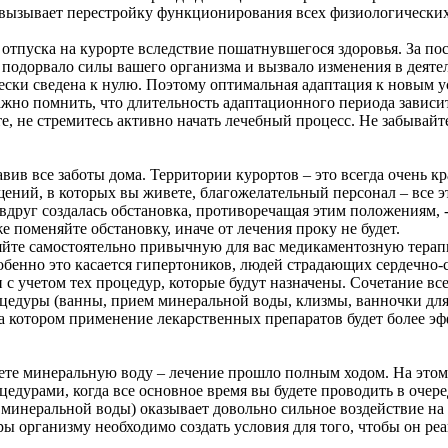
 вызывает перестройку функционирования всех физиологических
отпуска на курорте вследствие пошатнувшегося здоровья. За по
 подорвало силы вашего организма и вызвало изменения в деяте
ки сведена к нулю. Поэтому оптимальная адаптация к новым усл
ажно помнить, что длительность адаптационного периода зависи
, не стремитесь активно начать лечебный процесс. Не забывайт
авив все заботы дома. Территории курортов – это всегда очень к
ений, в которых вы живете, благожелательный персонал – все эт
вдруг создалась обстановка, противоречащая этим положениям, -
 поменяйте обстановку, иначе от лечения проку не будет.
няйте самостоятельно привычную для вас медикаментозную терап
собенно это касается гипертоников, людей страдающих сердечно
 с учетом тех процедур, которые будут назначены. Сочетание вс
оцедуры (ванны, прием минеральной воды, клизмы, ванночки для
 на котором применение лекарственных препаратов будет более 
ьете минеральную воду – лечение прошло полным ходом. На этом 
цедурами, когда все основное время вы будете проводить в очер
е минеральной воды) оказывает довольно сильное воздействие 
ры организму необходимо создать условия для того, чтобы он ре