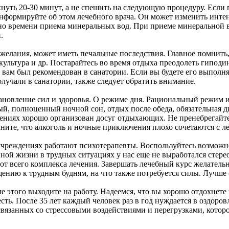
нуть 20-30 минут, а не спешить на следующую процедуру. Если
оинформируйте об этом лечебного врача. Он может изменить интен
ьно времени приема минеральных вод. При приеме минеральной в
.
желания, может иметь печальные последствия. Главное помнить, 
ультура и др. Постарайтесь во время отдыха преодолеть гиподи
вам был рекомендован в санатории. Если вы будете его выполня
лучали в санатории, также следует обратить внимание.
новление сил и здоровья. О режиме дня. Рациональный режим и
ый, полноценный ночной сон, отдых после обеда, обязательная 
ениях хорошо организован досуг отдыхающих. Не пренебрегайте
мните, что алкоголь и ночные приключения плохо сочетаются с 
 учреждениях работают психотерапевты. Воспользуйтесь возмож
ной жизни в трудных ситуациях у нас еще не выработался стере
всего комплекса лечения. Завершать лечебный курс желательно н
ению к трудным будням, на что также потребуется силы. Лучше 
е этого выходите на работу. Надеемся, что вы хорошо отдохнете 
е есть. После 35 лет каждый человек раз в год нуждается в оздо
связанных со стрессовыми воздействиями и перегрузками, которо