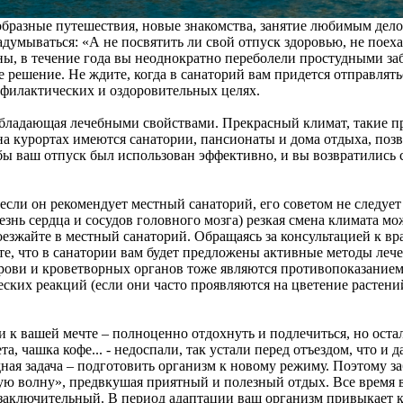
ообразные путешествия, новые знакомства, занятие любимым дело
адумываться: «А не посвятить ли свой отпуск здоровью, не поеха
ны, в течение года вы неоднократно переболели простудными з
е решение. Не ждите, когда в санаторий вам придется отправлять
офилактических и оздоровительных целях.
, обладающая лечебными свойствами. Прекрасный климат, такие
 на курортах имеются санатории, пансионаты и дома отдыха, по
тобы ваш отпуск был использован эффективно, и вы возвратилис
если он рекомендует местный санаторий, его советом не следуе
знь сердца и сосудов головного мозга) резкая смена климата мо
оезжайте в местный санаторий. Обращаясь за консультацией к вр
ите, что в санатории вам будет предложены активные методы ле
ови и кроветворных органов тоже являются противопоказанием 
ких реакций (если они часто проявляются на цветение растений,
к вашей мечте – полноценно отдохнуть и подлечиться, но остала
та, чашка кофе... - недоспали, так устали перед отъездом, что и 
дная задача – подготовить организм к новому режиму. Поэтому за
вую волну», предвкушая приятный и полезный отдых. Все время 
 заключительный. В период адаптации ваш организм привыкает 