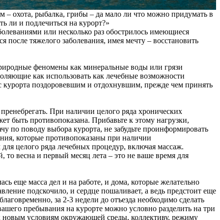
м – охота, рыбалка, грибы – да мало ли что можно придумать в
ть ли и подлечиться на курорт?»
аболеваниями или несколько раз обострилось имеющиеся
ся после тяжелого заболевания, имея мечту – восстановить
 природные феномены как минеральные воды или грязи
зволяющие как использовать как лечебные возможности
ь с курорта поздоровевшим и отдохнувшим, прежде чем принять
т пренебрегать. При наличии целого ряда хронических
жет быть противопоказана. Прибавьте к этому нагрузки,
ачу по поводу выбора курорта, не забудьте проинформировать
чения, которые противопоказаны при наличии
для целого ряда лечебных процедур, включая массаж.
 то весна и первый месяц лета – это не ваше время для
сь еще масса дел и на работе, и дома, которые желательно
давление подскочило, и сердце пошаливает, а ведь предстоит еще
благовременно, за 2-3 недели до отъезда необходимо сделать
вашего пребывания на курорте можно условно разделить на три
к новым условиям окружающей среды, коллективу, режиму