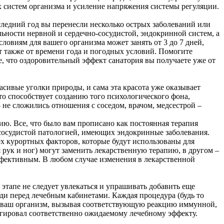
 систем организма и усиление напряжения системы регуляции.
следний год вы перенесли несколько острых заболеваний или
льности нервной и сердечно-сосудистой, эндокринной систем, а
овиям для вашего организма может занять от 3 до 7 дней,
т также от времени года и погодных условий. Помогите
е, что оздоровительный эффект санатория вы получаете уже от
расивые уголки природы, и сама эта красота уже оказывает
о способствует созданию того психологического фона,
 не сложились отношения с соседом, врачом, медсестрой –
ию. Все, что было вам прописано как постоянная терапия
-сосудистой патологией, имеющих эндокринные заболевания.
ех курортных факторов, которые будут использованы для
 рук и ног) могут заменить лекарственную терапию, в другом –
эффективным. В любом случае изменения в лекарственной
этапе не следует увлекаться и упрашивать добавить еще
еди перед лечебным кабинетами. Каждая процедура (будь то
на ваш организм, вызывая соответствующую реакцию иммунной,
агировал соответственно ожидаемому лечебному эффекту.