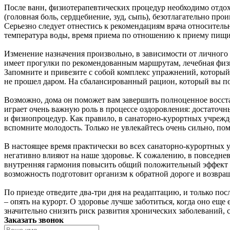
После ванн, физиотерапевтических процедур необходимо отдох
(головная боль, сердцебиение, зуд, сыпь), безотлагательно пр
Серьезно следует отнестись к рекомендациям врача относител
температура воды, время приема по отношению к приему пищи
Изменение назначения произвольно, в зависимости от личного 
имеет прогулки по рекомендованным маршрутам, лечебная физк
Запомните и привезите с собой комплекс упражнений, который 
не прошел даром. На сбалансированный рацион, который вы по
Возможно, дома он поможет вам завершить полноценное восста
играет очень важную роль в процессе оздоровления: достаточн
и физиопроцедур. Как правило, в санаторно-курортных учрежд
вспомните молодость. Только не увлекайтесь очень сильно, по
В настоящее время практически во всех санаторно-курортных
негативно влияют на наше здоровье. К сожалению, в повседнев
внутренняя гармония повысить общий положительный эффект от 
возможность подготовит организм к обратной дороге и возвращ
По приезде отведите два-три дня на реадаптацию, и только посл
– опять на курорт. О здоровье лучше заботиться, когда оно ещ
значительно снизить риск развития хронических заболеваний, 
Заказать звонок