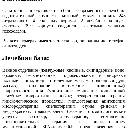
Санаторий представляет сбой современный лечебно-
оздоовительный комплекс, который может принять 248
отдыхающих. 4 спальных корпуса, 2 лечебных корпуса,
столовая. Все корпуса соединены светлыми теплыми
переходами.
Во всех номерах имеются телевизор, холодильник, телефон,
санузел, душ.
Лечебная база:
Ванное отделение (жемчужные, хвойные, скипидарные, йодо-
бромные, бесконтактные гидромассажные и вихревые
ножные ванны; водный точечный массаж, подводный душ-
массаж, подводное вытяжение позвоночника),
гидроколонотерапия (мониторное очищение кишечника),
лечебные микроклизмы; тюбаж; лекарственная терапия;
гинекологические процедуры; гирудотерапия; апитерапия;
кислородотерапия; спелеотерапия; сауны финская и
инфракрасная, плавательный бассейн; стоматологические
услуги, фитобар, ароматерапия, комплексно-
восстановительная терапия с использованием
мультисенсорной SPA-дермалайф, предназначенная для