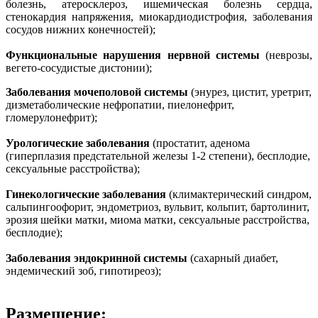
болезнь, атеросклероз, ишемическая болезнь сердца,
стенокардия напряжения, миокардиодистрофия, заболевания
сосудов нижних конечностей);
Функциональные нарушения нервной системы
(неврозы,
вегето-сосудистые дистонии);
Заболевания мочеполовой системы
(энурез, цистит, уретрит,
дизметаболические нефропатии, пиелонефрит,
гломерулонефрит);
Урологические заболевания
(простатит, аденома
(гиперплазия предстательной железы 1-2 степени), бесплодие,
сексуальные расстройства);
Гинекологические заболевания
(климактерический синдром,
сальпингоофорит, эндометриоз, вульвит, кольпит, бартолинит,
эрозия шейки матки, миома матки, сексуальные расстройства,
бесплодие);
Заболевания эндокринной системы
(сахарный диабет,
эндемический зоб, гипотиреоз);
Размещение: