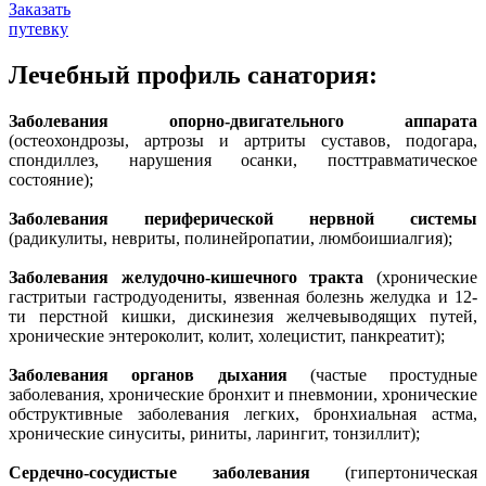
Заказать
путевку
Лечебный профиль санатория:
Заболевания опорно-двигательного аппарата
(остеохондрозы, артрозы и артриты суставов, подогара,
спондиллез, нарушения осанки, посттравматическое
состояние);
Заболевания периферической нервной системы
(радикулиты, невриты, полинейропатии, люмбоишиалгия);
Заболевания желудочно-кишечного тракта
(хронические
гастритыи гастродуодениты, язвенная болезнь желудка и 12-
ти перстной кишки, дискинезия желчевыводящих путей,
хронические энтероколит, колит, холецистит, панкреатит);
Заболевания органов дыхания
(частые простудные
заболевания, хронические бронхит и пневмонии, хронические
обструктивные заболевания легких, бронхиальная астма,
хронические синуситы, риниты, ларингит, тонзиллит);
Сердечно-сосудистые заболевания
(гипертоническая