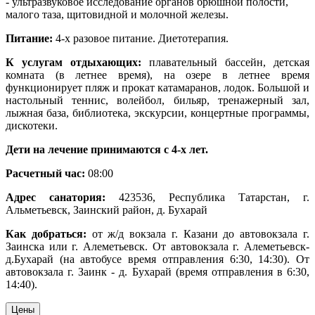
- ультразвуковое исследование органов брюшной полости,
малого таза, щитовидной и молочной железы.
Питание:
4-х разовое питание. Диетотерапия.
К услугам отдыхающих:
плавательный бассейн, детская
комната (в летнее время), на озере в летнее время
функционирует пляж и прокат катамаранов, лодок. Большой и
настольный теннис, волейбол, бильяр, тренажерный зал,
лыжная база, библиотека, экскурсии, концертные программы,
дискотеки.
Дети на лечение принимаются с 4-х лет.
Расчетный час:
08:00
Адрес санатория:
423536, Республика Татарстан, г.
Альметьевск, Заинский район, д. Бухарай
Как добраться:
от ж/д вокзала г. Казани до автовокзала г.
Заинска или г. Алеметьевск. От автовокзала г. Алеметьевск-
д.Бухарай (на автобусе время отправления 6:30, 14:30). От
автовокзала г. Заинк - д. Бухарай (время отправления в 6:30,
14:40).
Цены