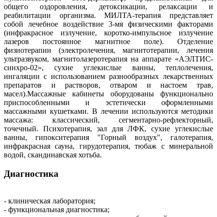
общего оздоровления, детоксикации, релаксации и
реабилитации организма. МИЛТА-терапия представляет
собой лечебное воздействие 3-мя физическими факторами
(инфракрасное излучение, коротко-импульсное излучение
лазеров постоянное магнитное поле). Отделение
физиотерапии (электролечения, магнитотерапии, лечения
ультразвуком, магнитолазеротерапия на аппарате «АЭЛТИС-
синхро-02», сухие углекислые ванны, теплолечения,
ингаляции с использованием разнообразных лекарственных
препаратов и растворов, отваром и настоем трав,
масел).Массажные кабинеты оборудованы функционально
приспособленными и эстетически оформленными
массажными кушетками. В лечении используются методики
массажа: классический, сегментарно-рефлекторный,
точечный. Психотерапия, зал для ЛФК, сухие углекислые
ванны, гипокситерапия "Горный воздух", галотерапия,
инфракрасная сауна, гирудотерапия, тюбаж с минеральной
водой, скандинавская хотьба.
Диагностика
- клиническая лаборатория;
- функциональная диагностика;