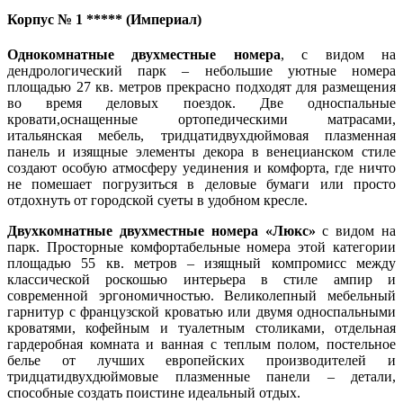
Корпус № 1 ***** (Империал)
Однокомнатные двухместные номера
, с видом на
дендрологический парк – небольшие уютные номера
площадью 27 кв. метров прекрасно подходят для размещения
во время деловых поездок. Две односпальные
кровати,оснащенные ортопедическими матрасами,
итальянская мебель, тридцатидвухдюймовая плазменная
панель и изящные элементы декора в венецианском стиле
создают особую атмосферу уединения и комфорта, где ничто
не помешает погрузиться в деловые бумаги или просто
отдохнуть от городской суеты в удобном кресле.
Двухкомнатные двухместные номера «Люкс»
с видом на
парк. Просторные комфортабельные номера этой категории
площадью 55 кв. метров – изящный компромисс между
классической роскошью интерьера в стиле ампир и
современной эргономичностью. Великолепный мебельный
гарнитур с французской кроватью или двумя односпальными
кроватями, кофейным и туалетным столиками, отдельная
гардеробная комната и ванная с теплым полом, постельное
белье от лучших европейских производителей и
тридцатидвухдюймовые плазменные панели – детали,
способные создать поистине идеальный отдых.