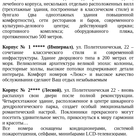
лечебного корпуса, нескольких отдельно расположенных вилл
(трехэтажные здания, построенные в классическом стиле) и
бунгало (два одноэтажных здания повышенной
комфортности), сети ресторанов и баров, современного
культурно-делового центра; действующей церкви;
спортивного комплекса; оборудованного пляжа,
протяженностью 500 метров.
Корпус № 1 ***** (Империал)
, ул. Политехническая, 22 –
сочетание классического стиля и современной
инфраструктуры. Здание дворцового типа в 200 метрах от
моря. Великолепная архитектура великой эпохи: колонны,
просторные холлы, высокие потолки подчеркивают детали
интерьера. Комфорт номеров «Люкс» и высокое качество
обслуживания сделают Ваш отдых незабываемым
Корпус № 2**** (Лесной)
, ул. Политехническая 22 - вновь
распахнул свои двери после полной реконструкции.
Четырехэтажное здание, расположенное в центре шикарного
дендрологического парка, создает особый эмоциональный
романтический настрой. Поклонники прекрасного могут
посетить удивительное место, прикоснуться к миру гармонии
и красоты…
Все номера оснащены кондиционерами, системой
пожаротушения, сейфами, минибарами LCD-телевизорами.