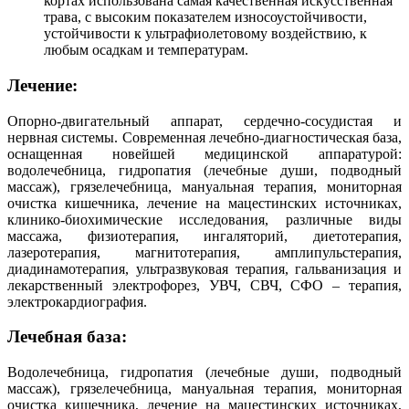
кортах использована самая качественная искусственная
трава, с высоким показателем износоустойчивости,
устойчивости к ультрафиолетовому воздействию, к
любым осадкам и температурам.
Лечение:
Опорно-двигательный аппарат, сердечно-сосудистая и
нервная системы. Современная лечебно-диагностическая база,
оснащенная новейшей медицинской аппаратурой:
водолечебница, гидропатия (лечебные души, подводный
массаж), грязелечебница, мануальная терапия, мониторная
очистка кишечника, лечение на мацестинских источниках,
клинико-биохимические исследования, различные виды
массажа, физиотерапия, ингаляторий, диетотерапия,
лазеротерапия, магнитотерапия, амплипульстерапия,
диадинамотерапия, ультразвуковая терапия, гальванизация и
лекарственный электрофорез, УВЧ, СВЧ, СФО – терапия,
электрокардиография.
Лечебная база:
Водолечебница, гидропатия (лечебные души, подводный
массаж), грязелечебница, мануальная терапия, мониторная
очистка кишечника, лечение на мацестинских источниках,