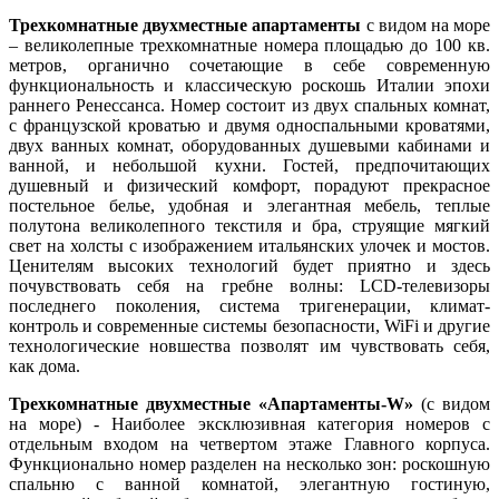
Трехкомнатные двухместные апартаменты
с видом на море
– великолепные трехкомнатные номера площадью до 100 кв.
метров, органично сочетающие в себе современную
функциональность и классическую роскошь Италии эпохи
раннего Ренессанса. Номер состоит из двух спальных комнат,
с французской кроватью и двумя односпальными кроватями,
двух ванных комнат, оборудованных душевыми кабинами и
ванной, и небольшой кухни. Гостей, предпочитающих
душевный и физический комфорт, порадуют прекрасное
постельное белье, удобная и элегантная мебель, теплые
полутона великолепного текстиля и бра, струящие мягкий
свет на холсты с изображением итальянских улочек и мостов.
Ценителям высоких технологий будет приятно и здесь
почувствовать себя на гребне волны: LCD-телевизоры
последнего поколения, система тригенерации, климат-
контроль и современные системы безопасности, WiFi и другие
технологические новшества позволят им чувствовать себя,
как дома.
Трехкомнатные двухместные «Апартаменты-W»
(с видом
на море) - Наиболее эксклюзивная категория номеров с
отдельным входом на четвертом этаже Главного корпуса.
Функционально номер разделен на несколько зон: роскошную
спальню с ванной комнатой, элегантную гостиную,