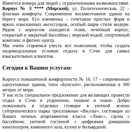
Имеются номера для людей с ограниченными возможностями.
Корпус № 3 **** (Морской)
, ул. Политехническая, 22 –
флагман комфорта. Современное восьмиэтажное здание на
берегу моря. Его изюминка – сочетание простых форм и
ярких изысканных аксессуаров, особый шарм стиля модерн.
Рядом с корпусом находятся: пляж, лечебный корпус,
открытый и закрытый бассейны с морской водой, спортивный
комплекс и фитнес-центр.
Мы очень стараемся учесть все пожелания, чтобы создать
индивидуальные условия отдыха в Сочи для самых
взыскательных клиентов.
Сегодня к Вашим услугам:
Корпуса повышенной комфортности № 16, 17 – современные
одноэтажные здания, типа «Бунгало», расположенные в 300
метрах от моря.
У нас есть специальное предложение для желающих провести
отдых в Сочи в уединении, тишине и покое. Добро
пожаловать в отдельно стоящие в уютной зелени
субтропического парка трехэтажные «Виллы», состоящие из
Ваших личных апартаментов класса «Люкс», сауны с
бассейном, уютной гостиной с цифровым домашним
кинотеатром, каминного зала, кухни и бильярдной.