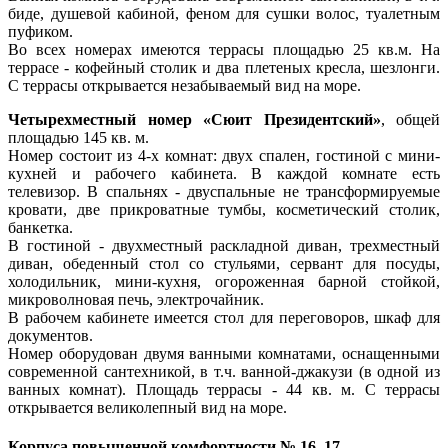
биде, душевой кабиной, феном для сушки волос, туалетным
пуфиком.
Во всех номерах имеются террасы площадью 25 кв.м. На
террасе - кофейный столик и два плетеных кресла, шезлонги.
С террасы открывается незабываемый вид на море.
Четырехместный номер «Сюит Президентский»
, общей
площадью 145 кв. м.
Номер состоит из 4-х комнат: двух спален, гостиной с мини-
кухней и рабочего кабинета. В каждой комнате есть
телевизор. В спальнях - двуспальные не трансформируемые
кровати, две прикроватные тумбы, косметический столик,
банкетка.
В гостиной - двухместный раскладной диван, трехместный
диван, обеденный стол со стульями, сервант для посуды,
холодильник, мини-кухня, огороженная барной стойкой,
микроволновая печь, электрочайник.
В рабочем кабинете имеется стол для переговоров, шкаф для
документов.
Номер оборудован двумя ванными комнатами, оснащенными
современной сантехникой, в т.ч. ванной-джакузи (в одной из
ванных комнат). Площадь террасы - 44 кв. м. С террасы
открывается великолепный вид на море.
Корпуса повышенной комфортности № 16, 17