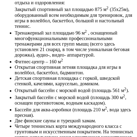
отдыха и оздоровления:
2
Закрытый спортивный зал площадью 875 м
(35х25м),
оборудованный всем необходимым для тренировок, для
игры в волейбол, баскетбол, большой и настольный
теннис.
2
Тренажерный зал площадью 96 м
, оснащенный
многофункциональными профессиональными
тренажерами для всех групп мышц (всего здесь
установлен 21 снаряд, в том числе уникальная беговая
дорожка), аудио-, видео- аппаратурой.
2
Фитнес-центр – 160 м
Открытая спортивная летняя площадка для игры в
волейбол, баскетбол, бадминтон.
Детская спортивная площадка с горкой, шведской
стенкой, качелями, каруселью, домиком.
2
Открытый бассейн с морской водой (площадь 561 м
).
2
Закрытый бассейн с морской водой (площадь 300 м
,
оснащен противотоком, водным каскадом).
2
Бассейн для аква-аэробики (площадь 210 м
, вода здесь
пресная).
Две финские сауны и турецкий хамам.
Четыре теннисных корта международного класса с
грунтовым и искусственным покрытием. На теннисных