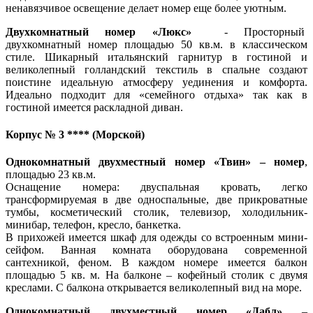
ненавязчивое освещение делает номер еще более уютным.
Двухкомнатный номер «Люкс»
- Просторный
двухкомнатный номер площадью 50 кв.м. в классическом
стиле. Шикарный итальянский гарнитур в гостиной и
великолепный голландский текстиль в спальне создают
поистине идеальную атмосферу уединения и комфорта.
Идеально подходит для «семейного отдыха» так как в
гостиной имеется раскладной диван.
Корпус № 3 **** (Морской)
Однокомнатный двухместный номер «Твин» – номер
,
площадью 23 кв.м.
Оснащение номера: двуспальная кровать, легко
трансформируемая в две односпальные, две прикроватные
тумбы, косметический столик, телевизор, холодильник-
минибар, телефон, кресло, банкетка.
В прихожей имеется шкаф для одежды со встроенным мини-
сейфом. Ванная комната оборудована современной
сантехникой, феном. В каждом номере имеется балкон
площадью 5 кв. м. На балконе – кофейный столик с двумя
креслами. С балкона открывается великолепный вид на море.
Однокомнатный двухместный номер «Дабл»
–