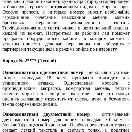
отдельный рабочий кабинет, кухню, просторную гардеробную
и большую террасу с потрясающим видом на море и горы.
Особую прелесть в интерьер номера вносит необычайно
гармоничное сочетание изысканной мебели, мягких
бронзовых переливов великолепного текстиля
Trevira,позолоченных светильников и оригинальной отделки
каждой из комнат. Настроиться на рабочий лад поможет
прекрасно оборудованный кабинет, в котором можно с
успехом провести деловые переговоры или обсудить с
партнерами текущие дела в режиме on-line по интернету.
Корпус № 2**** (Лесной)
Однокомнатный одноместный номер
- небольшой уютный
номер площадью 18 кв.м. прекрасно подходит для
уединенного отдыха. Односпальная кровать с
ортопедическим матрасом, комфортная мебель, теплые
оттенки портьер в венецианском стиле - все это смогут
оценить желающие отдохнуть от суеты, шума и безумного
темпа современной жизни.
Однокомнатный двухместный номер
- оптимальный
двухкомнатный номер для двоих площадью 30 кв.м. с
большой французской кроватью. Особую прелесть в интерьере
создает легкий текстиль в светлых тонах, а приятное