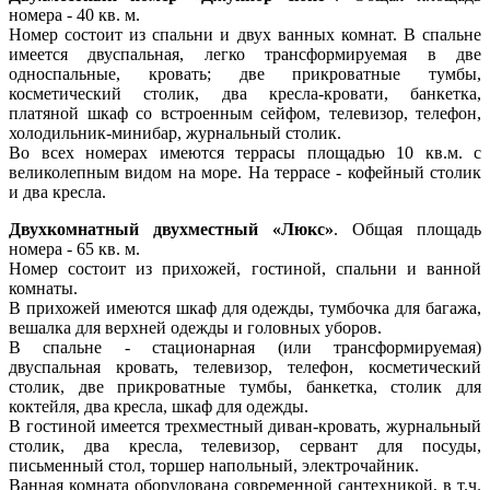
номера - 40 кв. м.
Номер состоит из спальни и двух ванных комнат. В спальне
имеется двуспальная, легко трансформируемая в две
односпальные, кровать; две прикроватные тумбы,
косметический столик, два кресла-кровати, банкетка,
платяной шкаф со встроенным сейфом, телевизор, телефон,
холодильник-минибар, журнальный столик.
Во всех номерах имеются террасы площадью 10 кв.м. с
великолепным видом на море. На террасе - кофейный столик
и два кресла.
Двухкомнатный двухместный «Люкс»
. Общая площадь
номера - 65 кв. м.
Номер состоит из прихожей, гостиной, спальни и ванной
комнаты.
В прихожей имеются шкаф для одежды, тумбочка для багажа,
вешалка для верхней одежды и головных уборов.
В спальне - стационарная (или трансформируемая)
двуспальная кровать, телевизор, телефон, косметический
столик, две прикроватные тумбы, банкетка, столик для
коктейля, два кресла, шкаф для одежды.
В гостиной имеется трехместный диван-кровать, журнальный
столик, два кресла, телевизор, сервант для посуды,
письменный стол, торшер напольный, электрочайник.
Ванная комната оборудована современной сантехникой, в т.ч.