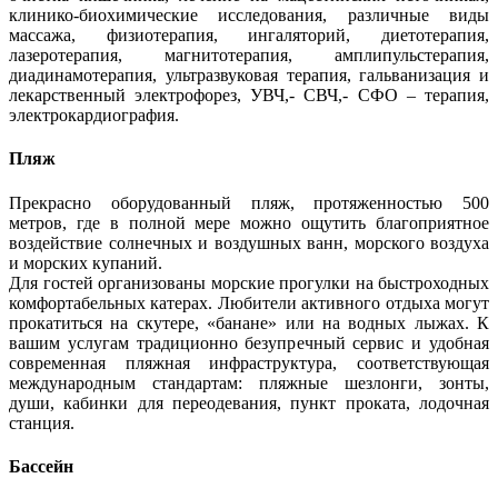
клинико-биохимические исследования, различные виды
массажа, физиотерапия, ингаляторий, диетотерапия,
лазеротерапия, магнитотерапия, амплипульстерапия,
диадинамотерапия, ультразвуковая терапия, гальванизация и
лекарственный электрофорез, УВЧ,- СВЧ,- СФО – терапия,
электрокардиография.
Пляж
Прекрасно оборудованный пляж, протяженностью 500
метров, где в полной мере можно ощутить благоприятное
воздействие солнечных и воздушных ванн, морского воздуха
и морских купаний.
Для гостей организованы морские прогулки на быстроходных
комфортабельных катерах. Любители активного отдыха могут
прокатиться на скутере, «банане» или на водных лыжах. К
вашим услугам традиционно безупречный сервис и удобная
современная пляжная инфраструктура, соответствующая
международным стандартам: пляжные шезлонги, зонты,
души, кабинки для переодевания, пункт проката, лодочная
станция.
Бассейн