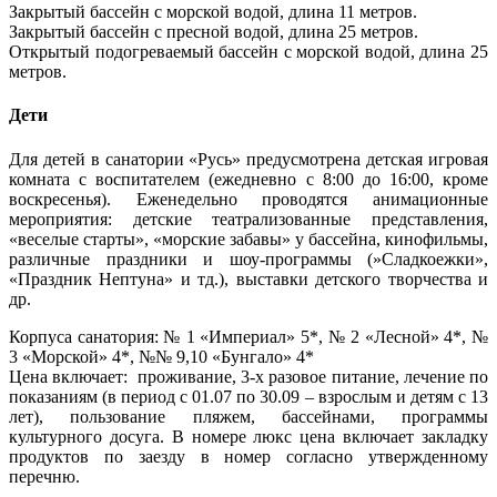
Закрытый бассейн с морской водой, длина 11 метров.
Закрытый бассейн с пресной водой, длина 25 метров.
Открытый подогреваемый бассейн с морской водой, длина 25
метров.
Дети
Для детей в санатории «Русь» предусмотрена детская игровая
комната с воспитателем (ежедневно с 8:00 до 16:00, кроме
воскресенья). Еженедельно проводятся анимационные
мероприятия: детские театрализованные представления,
«веселые старты», «морские забавы» у бассейна, кинофильмы,
различные праздники и шоу-программы (»Сладкоежки»,
«Праздник Нептуна» и тд.), выставки детского творчества и
др.
Корпуса санатория: № 1 «Империал» 5*, № 2 «Лесной» 4*, №
3 «Морской» 4*, №№ 9,10 «Бунгало» 4*
Цена включает: проживание, 3-х разовое питание, лечение по
показаниям (в период с 01.07 по 30.09 – взрослым и детям с 13
лет), пользование пляжем, бассейнами, программы
культурного досуга. В номере люкс цена включает закладку
продуктов по заезду в номер согласно утвержденному
перечню.