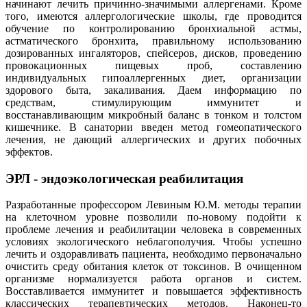
начинают лечить причинно-значимыми аллергенами. Кроме
того, имеются аллергологические школы, где проводится
обучение по контролированию бронхиальной астмы,
астматического бронхита, правильному использованию
дозированных ингаляторов, спейсеров, дисков, проведению
провокационных пищевых проб, составлению
индивидуальных гипоаллергенных диет, организации
здорового быта, закаливания. Даем информацию по
средствам, стимулирующим иммунитет и
восстанавливающим микробный баланс в тонком и толстом
кишечнике. В санатории введен метод гомеопатического
лечения, не дающий аллергических и других побочных
эффектов.
ЭРЛ - эндоэкологическая реабилитация
Разработанные профессором Левиным Ю.М. методы терапии
на клеточном уровне позволили по-новому подойти к
проблеме лечения и реабилитации человека в современных
условиях экологического неблагополучия. Чтобы успешно
лечить и оздоравливать пациента, необходимо первоначально
очистить среду обитания клеток от токсинов. В очищенном
организме нормализуется работа органов и систем.
Восставливается иммунитет и повышается эффективность
классических терапевтических методов. Наконец-то