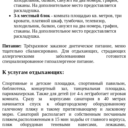
холодильник, балкон, санузел на два номера, графин,
стаканы. На дополнительное место предоставляется
раскладушка.
3-х местный блок
- комната площадью кв. метров, три
кровати, платяной шкаф, тумбочки, телевизор,
холодильник, балкон, санузел на два номера, графин,
стаканы. На дополнительное место предоставляется
раскладушка.
Питание:
Трёхразовое заказное диетическое питание, меню
тщательно сбалансировано. Для отдыхающих, страдающих
аллергическими заболеваниями готовится
специализированное гипоаллергеное питание.
К услугам отдыхающих:
Спортивные и детские площадки, спортивный павильон,
библиотека, концертный зал, танцевальная площадка,
парикмахерская. Также для детей (от 4-х лет)работает игровая
комната. Сразу за корпусами санатория в 40 метрах
начинается спуск к общегородскому оборудованному
галечному пляжу и такому притягивающему и ласковому
морю. Санаторий располагает и собственным песчанным
пляжем,расположенным в 15 мин ходьбы от главного корпуса,
пляж оборудован теневыми навесами, лежаками,