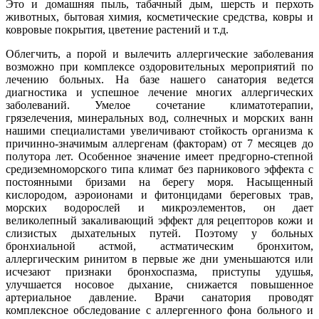
Это и домашняя пыль, табачный дым, шерсть и перхоть
животных, бытовая химия, косметические средства, ковры и
ковровые покрытия, цветение растений и т.д.
Облегчить, а порой и вылечить аллергические заболевания
возможно при комплексе оздоровительных мероприятий по
лечению больных. На базе нашего санатория ведется
диагностика и успешное лечение многих аллергических
заболеваний. Умелое сочетание климатотерапии,
грязелечения, минеральных вод, солнечных и морских ванн
нашими специалистами увеличивают стойкость организма к
причинно-значимым аллергенам (факторам) от 7 месяцев до
полутора лет. Особенное значение имеет предгорно-степной
средиземноморского типа климат без парникового эффекта с
постоянными бризами на берегу моря. Насыщенный
кислородом, аэроионами и фитонцидами береговых трав,
морских водорослей и микроэлементов, он дает
великолепный закаливающий эффект для рецепторов кожи и
слизистых дыхательных путей. Поэтому у больных
бронхиальной астмой, астматическим бронхитом,
аллергическим ринитом в первые же дни уменьшаются или
исчезают признаки бронхоспазма, приступы удушья,
улучшается носовое дыхание, снижается повышенное
артериальное давление. Врачи санатория проводят
комплексное обследование с аллергенного фона больного и