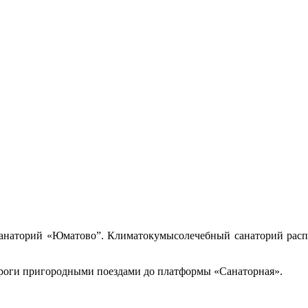
анаторий «Юматово”. Климатокумысолечебный санаторий распо
роги пригородными поездами до платформы «Санаторная».