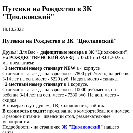
Путевки на Рождество в ЗК
"Циолковский"
18.10.2022
Путевки на Рождество в ЗК "Циолковский"
Друзья! Для Вас -
дефицитные номера
в ЗК "Циолковский"!
На
РОЖДЕСТВЕНСКИЙ ЗАЕЗД
- с 06.01 по 08.01.2023 г.
мы предлагаем:
-
3-местный номер стандарт NEW
в 4 корпусе
Стоимость за заезд - на взрослого - 7800 руб./место, на ребенка
3-14 лет на осн. месте - 5220 руб. На доп. место - скидка.
-
2-местный номер стандарт
в 1 корпусе.
Стоимость за заезд - на взрослого - 10000 руб./место, на
ребенка 3-14 лет на осн. месте - 7380 руб. На доп. место -
скидка.
В номерах: с/у с душем, ТВ, холодильник, чайник.
В стоимость входит:
проживание в комфортабельном номере,
3-разовое питание - шведский стол, развлекательные
мероприятия.
Подробности - на страничке
ЗК "Циолковский"
нашего
сайта.