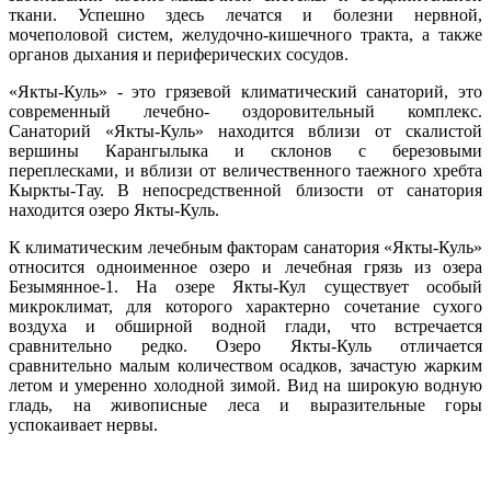
ткани. Успешно здесь лечатся и болезни нервной,
мочеполовой систем, желудочно-кишечного тракта, а также
органов дыхания и периферических сосудов.
«Якты-Куль» - это грязевой климатический санаторий, это
современный лечебно- оздоровительный комплекс.
Санаторий «Якты-Куль» находится вблизи от скалистой
вершины Карангылыка и склонов с березовыми
переплесками, и вблизи от величественного таежного хребта
Кыркты-Тау. В непосредственной близости от санатория
находится озеро Якты-Куль.
К климатическим лечебным факторам санатория «Якты-Куль»
относится одноименное озеро и лечебная грязь из озера
Безымянное-1. На озере Якты-Кул существует особый
микроклимат, для которого характерно сочетание сухого
воздуха и обширной водной глади, что встречается
сравнительно редко. Озеро Якты-Куль отличается
сравнительно малым количеством осадков, зачастую жарким
летом и умеренно холодной зимой. Вид на широкую водную
гладь, на живописные леса и выразительные горы
успокаивает нервы.