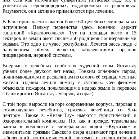
углекислых сероводородных, йодобромных и радоновых.
Разумеется, они активно применяются при лечении.
В Башкирии насчитывается более 60 целебных минеральных
источников. Пальму первенства здесь, конечно, держит
санаторий «Красноусольск». Тут на площади всего в 15
гектаров из земли бьют свыше 250 родников с минеральными
водами. Это одно из чудес республики. Лечатся здесь люди с
нарушением обмена веществ, заболеваниями органов
пищеварения, нервной системы.
Впервые о целебных свойствах чудесной горы Янгантау
узнали более двухсот лет назад. Тонким огненным паром,
поднимающимся по расщелинам из самого её сердца, местные
жители издавна лечили ломоту в суставах. Сей феномен
объясняли пожаром, полыхающим в недрах земли (в переводе
с башкирского Янгантау - «Горящая гора»).
С той поры выросли на горе современные корпуса, паровая и
суховоздушная лечебница, грязевая лечебница со Spa-
центром. Также в «Янган-Тау» имеются туристический и
оздоровительный комплексы. Но, как и прежде, термальные
ванны в комплексе с минеральной водой «Кургазак» и
знаменитыми грязями Сакского озера назначают при лечении
заболеваний костно-мышечной системы и соединительной