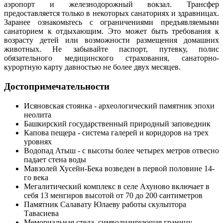
аэропорт и железнодорожный вокзал. Трансфер
предоставляется только в некоторых санаториях и здравницах.
Заранее ознакомьтесь с ограничениями предъявляемыми
санаторием к отдыхающим. Это может быть требования к
возрасту детей или возможности размещения домашних
животных. Не забывайте паспорт, путевку, полис
обязательного медицинского страхования, санаторно-
курортную карту давностью не более двух месяцев.
Достопримечательности
Исяновская стоянка - археологический памятник эпохи
неолита
Башкирский государственный природный заповедник
Капова пещера - система галерей и коридоров на трех
уровнях
Водопад Атыш - с высоты более четырех метров отвесно
падает стена воды
Мавзолей Хусейн-Бека возведен в первой половине 14-
го века
Мегалитический комплекс в селе Ахуново включает в
себя 13 менгиров высотой от 70 до 200 сантиметров
Памятник Салавату Юлаеву работы скульптора
Тавасиева
Мемориальная стела, символизирующая границу